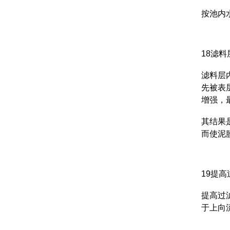
按池内
18滤
滤料层
先被表
增强，
其结果
而使泥
19提
提高过
于上向