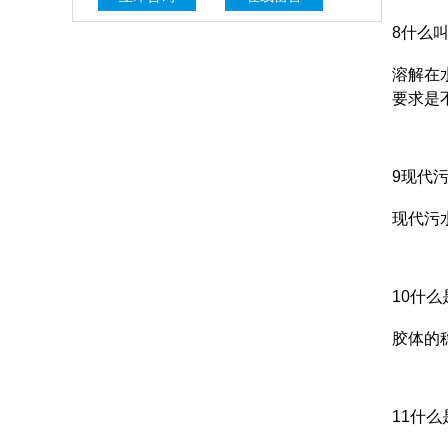
8什么
溶解在
要求是
9现代
现代污
10什
胶体的
11什