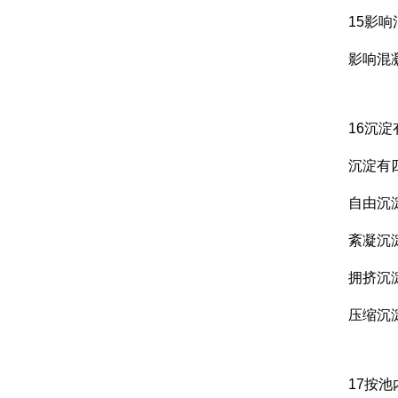
15影
影响混
16沉
沉淀有
自由沉
紊凝沉
拥挤沉
压缩沉
17按