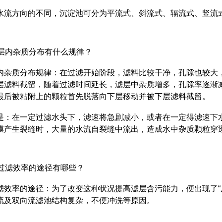
水流方向的不同，沉淀池可分为平流式、斜流式、辐流式、竖流
料层内杂质分布有什么规律？
内杂质分布规律：在过滤开始阶段，滤料比较干净，孔隙也较大
层滤料截留，随着过滤时间延长，滤层中杂质增多，孔隙率逐渐
最后被粘附上的颗粒首先脱落向下层移动并被下层滤料截留。
是：在一定过滤水头下，滤速将急剧减小，或者在一定得滤速下
膜产生裂缝时，大量的水流自裂缝中流出，造成水中杂质颗粒穿
高过滤效率的途径有哪些？
滤效率的途径：为了改变这种状况提高滤层含污能力，便出现了“
流及双向流滤池结构复杂，不便冲洗等原因。