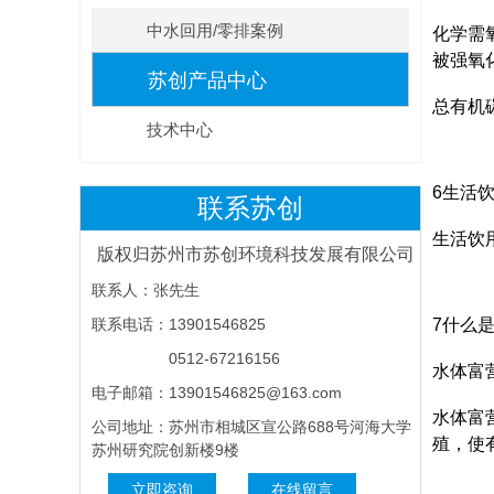
中水回用/零排案例
化学需
被强氧
苏创产品中心
总有机
技术中心
6生活
联系苏创
生活饮
版权归苏州市苏创环境科技发展有限公司
联系人：张先生
联系电话：13901546825
7什么
0512-67216156
水体富
电子邮箱：13901546825@163.com
水体富
公司地址：苏州市相城区宣公路688号河海大学
殖，使
苏州研究院创新楼9楼
立即咨询
在线留言