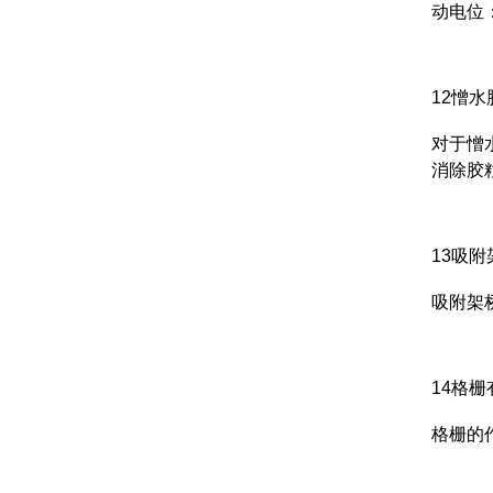
动电位
12憎
对于憎
消除胶
13吸
吸附架
14格
格栅的